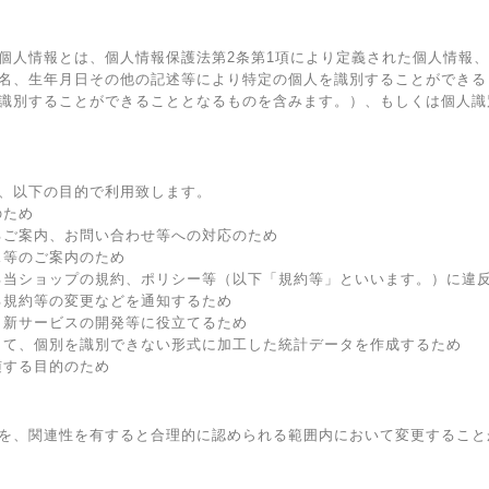
個人情報とは、個人情報保護法第2条第1項により定義された個人情報
名、生年月日その他の記述等により特定の個人を識別することができる
識別することができることとなるものを含みます。）、もしくは個人識
、以下の目的で利用致します。
のため
るご案内、お問い合わせ等への対応のため
ス等のご案内のため
る当ショップの規約、ポリシー等（以下「規約等」といいます。）に違
る規約等の変更などを通知するため
、新サービスの開発等に役立てるため
して、個別を識別できない形式に加工した統計データを作成するため
随する目的のため
を、関連性を有すると合理的に認められる範囲内において変更すること