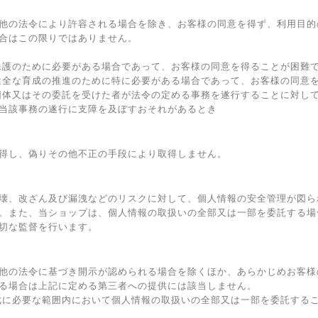
他の法令により許容される場合を除き、お客様の同意を得ず、利用目的
合はこの限りではありません。
保護のために必要がある場合であって、お客様の同意を得ることが困難
健全な育成の推進のために特に必要がある場合であって、お客様の同意
団体又はその委託を受けた者が法令の定める事務を遂行することに対し
当該事務の遂行に支障を及ぼすおそれがあるとき
得し、偽りその他不正の手段により取得しません。
壊、改ざん及び漏洩などのリスクに対して、個人情報の安全管理が図ら
。また、当ショップは、個人情報の取扱いの全部又は一部を委託する場
切な監督を行います。
他の法令に基づき開示が認められる場合を除くほか、あらかじめお客様
る場合は上記に定める第三者への提供には該当しません。
成に必要な範囲内において個人情報の取扱いの全部又は一部を委託する