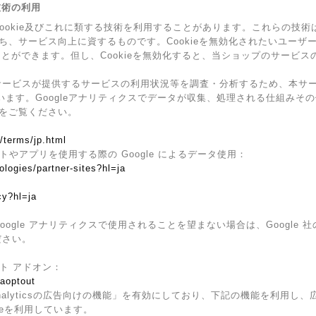
の技術の利用
Cookie及びこれに類する技術を利用することがあります。これらの技
ち、サービス向上に資するものです。Cookieを無効化されたいユーザ
ることができます。但し、Cookieを無効化すると、当ショップのサービ
ービスが提供するサービスの利用状況等を調査・分析するため、本サービス上
ています。Googleアナリティクスでデータが収集、処理される仕組みその
をご覧ください。
/terms/jp.html
イトやアプリを使用する際の Google によるデータ使用：
ologies/partner-sites?hl=ja
cy?hl=ja
ogle アナリティクスで使用されることを望まない場合は、Google 社の
ださい。
ウト アドオン：
gaoptout
Analyticsの広告向けの機能」を有効にしており、下記の機能を利用し、広告
kieを利用しています。