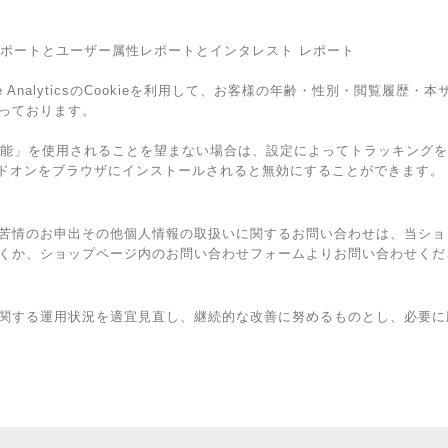
ザー属性レポートとユーザー属性レポートとインタレスト レポート
e AnalyticsのCookieを利用して、お客様の年齢・性別・閲覧履歴
っております。
広告向けの機能」を使用されることを望まない場合は、設定によってトラッキン
トアウト アドオンをブラウザにインストールされると無効にすることができます。
苦情のお申出その他個人情報の取扱いに関するお問い合わせは、当ショ
くか、ショップページ内のお問い合わせフォームよりお問い合わせくだ
関する運用状況を適宜見直し、継続的な改善に努めるものとし、必要に