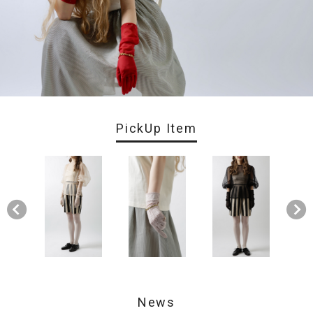
PickUp Item
News