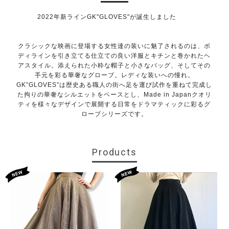
2022年新ラインGK"GLOVES"が誕生しました
クラシックな映画に登場する女性達の装いに魅了されるのは、ボ
ディラインを引き立てる仕立ての良い洋服とキチンと巻かれたヘ
アスタイル。添えられた小粋な帽子と小さなバッグ、そしてその
手元を彩る華奢なグローブ。レディな装いへの憧れ。
GK”GLOVES”は歴史ある職人の街へ足を運び試作を重ねて完成し
た拘りの華奢なシルエットをベースとし、Made in Japanクオリ
ティを様々なデザインで展開する日常をドラマティックに彩るグ
ローブシリーズです。
Products