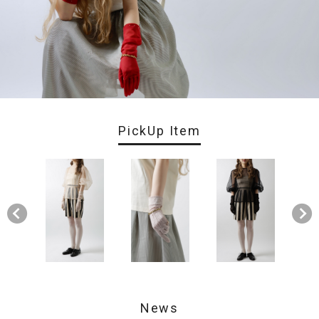
PickUp Item
News