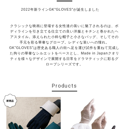
2022年新ラインGK"GLOVES"が誕生しました
クラシックな映画に登場する女性達の装いに魅了されるのは、ボ
ディラインを引き立てる仕立ての良い洋服とキチンと巻かれたヘ
アスタイル。添えられた小粋な帽子と小さなバッグ、そしてその
手元を彩る華奢なグローブ。レディな装いへの憧れ。
GK”GLOVES”は歴史ある職人の街へ足を運び試作を重ねて完成し
た拘りの華奢なシルエットをベースとし、Made in Japanクオリ
ティを様々なデザインで展開する日常をドラマティックに彩るグ
ローブシリーズです。
Products