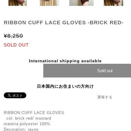
RIBBON CUFF LACE GLOVES -BRICK RED-
¥8,250
SOLD OUT
International shipping available
Sold out
日本国内にお住まいの方向け
通報する
RIBBON CUFF LACE GLOVES
col: brick red/ mustard
materia:polyester 100%
Decoration: rayon