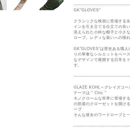
--------------------------------------
GK"GLOVES"
クラシックな映画に登場する
インを引き立てる仕立ての良
添えられた小粋な帽子と小さ
ローブ。レディな装いへの憧
GK”GLOVES”は歴史ある
りの華奢なシルエットをベースとし
なデザインで展開する日常を
す。
--------------------------------------
GLAZE KOHL＜グレイズコ
テーマは " Chic "
モノクロームな世界に登場す
の部屋のクローゼットを開ける
ーブ
そんな彼女のワードローブと一緒
--------------------------------------