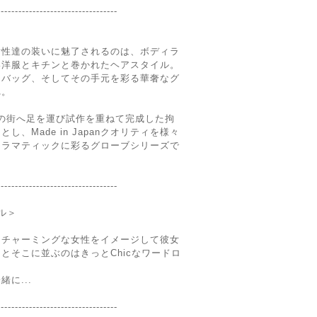
----------------------------------
女性達の装いに魅了されるのは、ボディラ
い洋服とキチンと巻かれたヘアスタイル。
なバッグ、そしてその手元を彩る華奢なグ
れ。
職人の街へ足を運び試作を重ねて完成した拘
、Made in Japanクオリティを様々
ドラマティックに彩るグローブシリーズで
----------------------------------
ール＞
るチャーミングな女性をイメージして彼女
とそこに並ぶのはきっとChicなワードロ
に...
----------------------------------